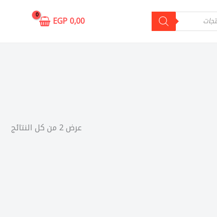
EGP
0,00
عرض ⁦2⁩ من كل النتائج