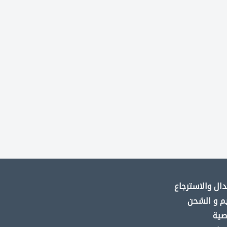
ال والاسترجاع
م و الشحن
صية