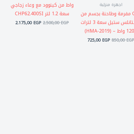
واط من كينوود مع وعاء زجاجي
اجهزة منزلية
City مفرمة وطاحنة بجسم من
سعة 1.2 لتر CHP62.400SI
الستانلس ستيل سعة 3 لترات
2.175,00
EGP
2.500,00
EGP
ط – (HMA-2019)
725,00
EGP
850,00
EG