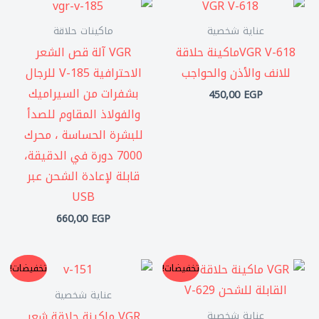
عناية شخصية
ماكينات حلاقة
VGR V-618ماكينة حلاقة
VGR آلة قص الشعر
للانف والأذن والحواجب
الاحترافية V-185 للرجال
بشفرات من السيراميك
450,00
EGP
والفولاذ المقاوم للصدأ
للبشرة الحساسة ، محرك
7000 دورة في الدقيقة،
قابلة لإعادة الشحن عبر
USB
660,00
EGP
السعر
السعر
السعر
السعر
تخفيضات!
تخفيضات!
الأصلي
الحالي
الأصلي
الحالي
هو:
هو:
هو:
هو:
عناية شخصية
0,00 EGP.
1.150,00 EGP.
490,00 EGP.
650,00 EGP.
VGR ماكينة حلاقة شعر
عناية شخصية