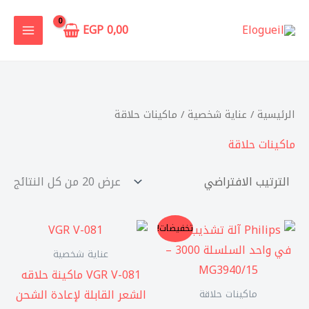
خطي
لى
EGP
0,00
لمحتوى
الرئيسية
/
عناية شخصية
/ ماكينات حلاقة
ماكينات حلاقة
عرض ⁦20⁩ من كل النتائج
السعر
السعر
تخفيضات!
الأصلي
الحالي
هو:
هو:
عناية شخصية
2.799,00 EGP.
3.450,00 EGP.
VGR V-081 ماكينة حلاقه
الشعر القابلة لإعادة الشحن
ماكينات حلاقة