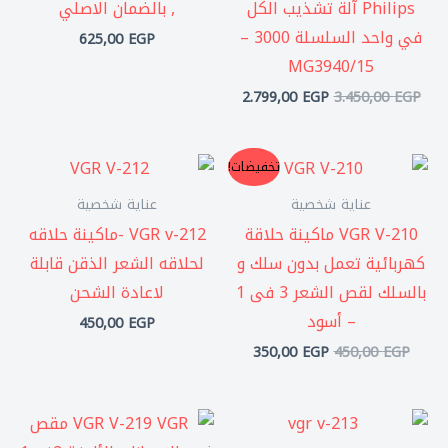
Philips آلة تشذيب الكل
, بالضمان الاصلي
في واحد السلسلة 3000 –
625,00
EGP
MG3940/15
2.799,00
EGP
3.450,00
EGP
السعر
السعر
تخفيضات!
الأصلي
الحالي
هو:
هو:
عناية شخصية
عناية شخصية
350,00 EGP.
450,00 EGP.
VGR V-210 ماكينة حلاقة
VGR v-212 -ماكينة حلاقه
كهربائية تعمل بدون سلك و
لحلاقه الشعر الذقن قابلة
بالسلك لقص الشعر 3 فى 1
لاعادة الشحن
– أسود
450,00
EGP
350,00
EGP
450,00
EGP