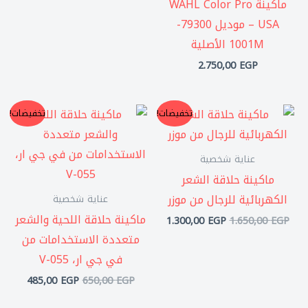
ماكينة WAHL Color Pro
USA – موديل 79300-
1001M الأصلية
2.750,00
EGP
السعر
السعر
السعر
السعر
تخفيضات!
تخفيضات!
الأصلي
الحالي
الأصلي
الحالي
هو:
هو:
هو:
هو:
85,00 EGP.
650,00 EGP.
1.300,00 EGP.
1.650,00 EGP.
عناية شخصية
ماكينة حلاقة الشعر
الكهربائية للرجال من موزر
عناية شخصية
ماكينة حلاقة اللحية والشعر
1.300,00
EGP
1.650,00
EGP
متعددة الاستخدامات من
في جي ار، V-055
485,00
EGP
650,00
EGP