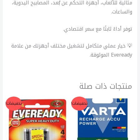
مثالية للألعاب، أجهزة التحكم عن بُعد، المصابيح اليدوية،
والساعات.
توفر أداءً ثابتًا مع سعر اقتصادي.
💡 خيار عملي متكامل لتشغيل مختلف أجهزتك من علامة
Eveready الموثوقة.
منتجات ذات صلة
السعر
السعر
السعر
السعر
تخفيضات!
تخفيضات!
الأصلي
الحالي
الأصلي
الحالي
هو:
هو:
هو:
هو:
70,00 EGP.
80,00 EGP.
195,00 EGP.
225,00 EGP.