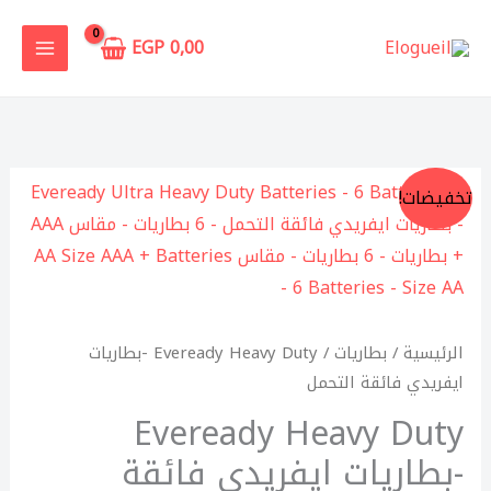
خطي
لى
EGP
0,00
لمحتوى
السعر
السعر
تخفيضات!
الأصلي
الحالي
هو:
هو:
145,00 EGP.
180,00 EGP.
الرئيسية
/
بطاريات
/ Eveready Heavy Duty -بطاريات
ايفريدي فائقة التحمل
Eveready Heavy Duty
-بطاريات ايفريدي فائقة