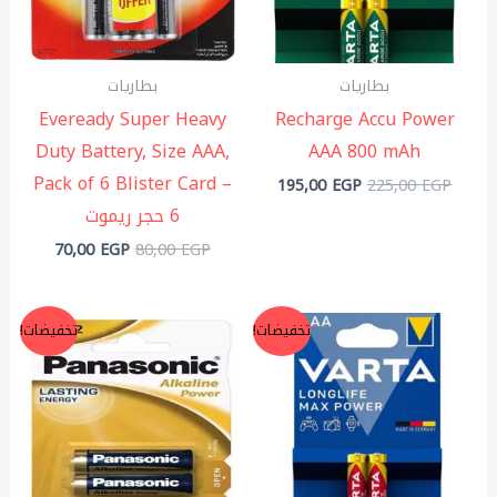
بطاريات
بطاريات
Eveready Super Heavy
Recharge Accu Power
Duty Battery, Size AAA,
AAA 800 mAh
Pack of 6 Blister Card –
195,00
EGP
225,00
EGP
6 حجر ريموت
70,00
EGP
80,00
EGP
السعر
السعر
السعر
السعر
تخفيضات!
تخفيضات!
الأصلي
الحالي
الأصلي
الحالي
هو:
هو:
هو:
هو:
75,00 EGP.
80,00 EGP.
120,00 EGP.
135,00 EGP.