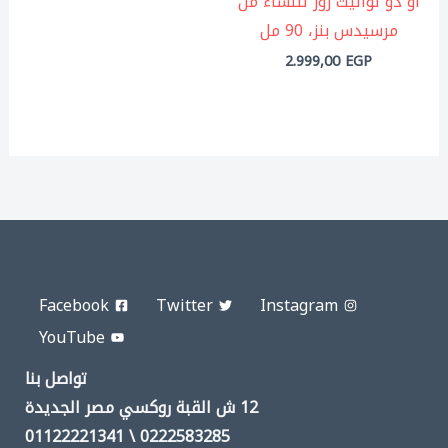
او دو تواليت روز للنساء من
مرسيدس بنز، 90 مل
2.999,00
EGP
Facebook
Twitter
Instagram
YouTube
تواصل بنا
12 ش القبة روكسي مصر الجديدة
0222583285 \ 01122221341