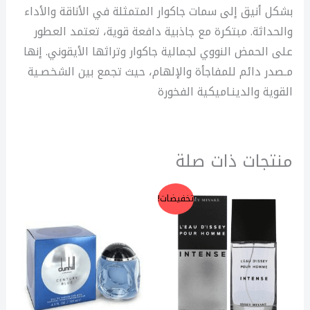
بشكل أنيق إلى سمات جاكوار المتمثلة في الأناقة والأداء
والحداثة. مبتكرة مع جاذبية دافعة قوية، تعتمد العطور
على الحمض النووي لجمالية جاكوار وتراثها الأيقوني. إنها
مـصدر دائم للمفاجأة والإلهام، حيث تجمع بين الشخصـية
القوية والدينـاميكية الفخورة
منتجات ذات صلة
السعر
السعر
تخفيضات!
الأصلي
الحالي
هو:
هو:
2.450,00 EGP.
3.750,00 EGP.