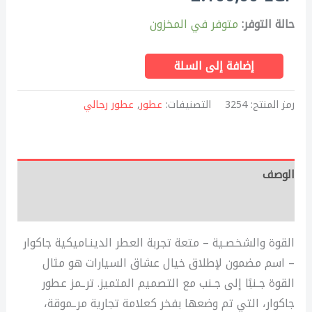
حالة التوفر:
متوفر في المخزون
إضافة إلى السلة
رمز المنتج:
3254
التصنيفات:
عطور
,
عطور رجالي
الوصف
مراجعات (0)
القوة والشخصـية – متعة تجربة العطر الدينـاميكية جاكوار
– اسم مضمون لإطلاق خيال عشاق السيارات هو مثال
القوة جـنبًا إلى جـنب مع التصميم المتميز. ترـمز عطور
جاكوار، التي تم وضعها بفخر كعلامة تجارية مرـموقة،