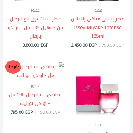
عطور
عطور
عطر إيسي مياكي إنتينس
عطر سينتشري بلو للرجال
Issey Miyake Intense
من دانهيل 135 مل – او دو
125ml
بارفان
3.800,00
EGP
2.450,00
EGP
3.750,00
EGP
السعر
السعر
تخفيضات!
الأصلي
الحالي
هو:
هو:
95,00 EGP.
1.150,00 EGP.
عطور
رصاصي بلو للرجال 100 مل
– او دى تواليت
795,00
EGP
1.150,00
EGP
عطور