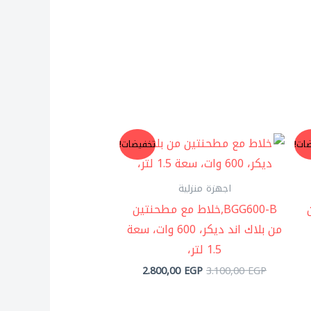
عر
السعر
السعر
ات!
تخفيضات!
لي
الأصلي
الحالي
هو:
هو:
2.800,00 EGP.
3.100,00 EGP.
250,0
اجهزة منزلية
BGG600-B,خلاط مع مطحنتين
من بلاك اند ديكر، 600 وات، سعة
1.5 لتر،
2.800,00
EGP
3.100,00
EGP