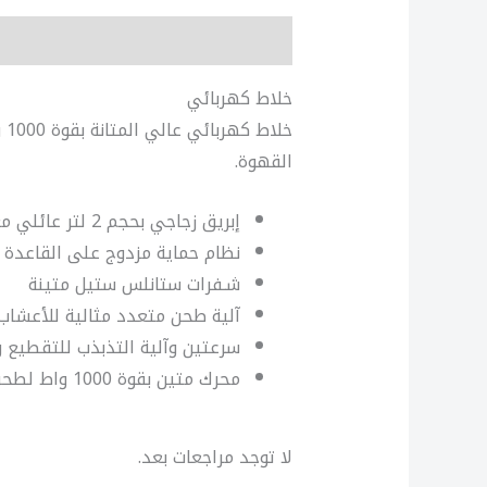
الوصف
مراجعات (0)
خلاط كهربائي
خل
القهوة.
إبريق زجاجي بحجم 2 لتر عائلي مع مساحة عمل 1.5 لتر
نظام حماية مزدوج على القاعدة 
شـفرات ستانلس ستيل متينة
آلية طحن متعدد مثالية للأعشاب 
سرعتين وآلية التذبذب للتقطيع و
محرك متين بقوة 1000 واط لطحن وخلط سريع وصحي
لا توجد مراجعات بعد.