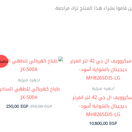
قاموا بشراء هذا المنتج ترك مراجعة.
السعر
الس
تخفيض
الأصلي
الحا
هو:
هو:
0 EGP.
350,00 EGP.
اجهزة منزلية
طباخ كهربائي للطهي الساخن
اجهزة منزلية
ميكروويف ال جي 42 لتر انفرتر
JX-500A
ديجيتال بالشواية أسود-
250,00
EGP
350,00
EGP
MH8265DIS-LG
10.800,00
EGP