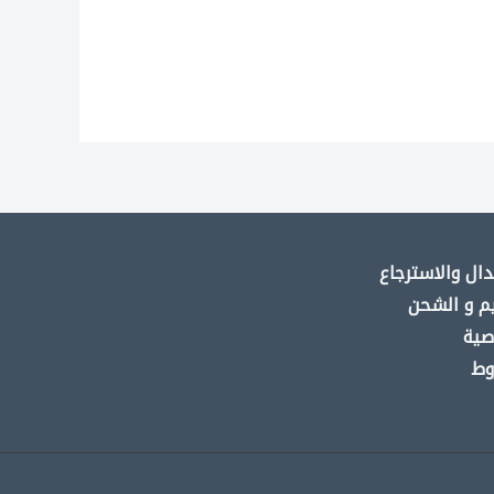
ال والاسترجاع
م و الشحن
صية
وط