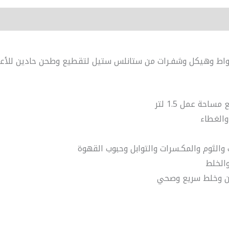
اط كهربائي عالي المتانة بقوة 1000 واط وهيكل وشفـرات من ستانلس ستيل لتقطيع وطحن 
والغطاء
والثوم والمكـسرات والتوابل وحبوب القهوة
الخلط