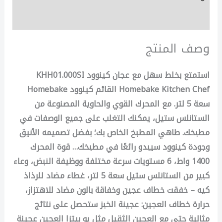
مراجعات (0)
وصف المنتج
استمتع بخلط سهل مع عجان كينوود KHH01.000SI
Homebake Kitchen Chef القائم كينوود Homebake
سعة 5 لتر. مع المحرك القوي والحاوية المصنوعة من
الستانلس ستيل، يمكنك التغلب على جميع الوصفات في
مطبخك. طاهي المطبخ الخاص بك؛ بفضل تصميمه الأنيق
وجودة كينوود سيبدو رائعًا في مطبخك… قوة المحرك
1400 واط، 6 مستويات سرعة مختلفة ووظيفة النبض، وعاء
كبير من الستانلس ستيل سعة 5 لتر، غطاء مضاد للرذاذ
كيه – خفقت خطاف عجين وخفاقة بالون مضاد للاهتزاز،
حرارة خطاف العجين: عجينة الخبز ستحصل على نتائج
مثالية حتى مع العجين الثقيل مثل يو بيتزا العجين عجينة