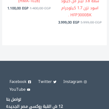
سعة 3.8 ليتر من كينود
(HMA-1028)
اسود تزن 1.7 كيلوجرام
1.100,00
EGP
1.400,00
EGP
HFP3000BK .
3.999,00
EGP
5.999,00
EGP
Facebook
Twitter
Instagram
YouTube
تواصل بنا
12 ش القبة روكسي مصر الجديدة