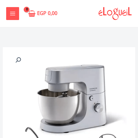
خطي
لى
EGP
0,00
لمحتوى
كمية
عجان
مطبخ
منزلي
من
كينوود
KHH01.000SI