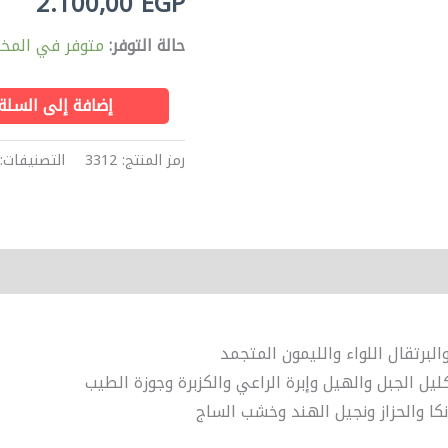
2.100,00
EGP
للرجال
-
حالة التوفر:
متوفر في المخز
او
دي
إضافة إلى السلة
تواليت،
100
رمز المنتج:
3312
التصنيفات:
مل
البرتقال اللواء والليمون المتجمد
يل الجبل والهيل وإبرة الراعي والكزبرة وجوزة الطيب
نكا والحزاز ونجيل الهند وخشب الساج