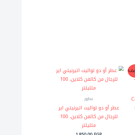
سعر
ات!
حالي
:
2.400,00 E
C
عطور
عطر أو دو تواليت اتيرنيتي اير
للرجال من كالفن كلاين، 100
ملليلتر
1.850,00
EGP