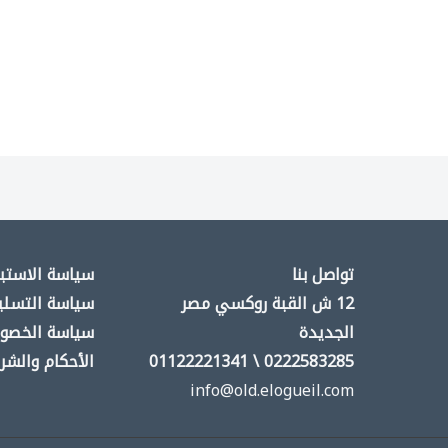
تواصل بنا
سياسة الاستبد
12 ش القبة روكسي مصر
سياسة التسلي
الجديدة
سياسة الخصو
0222583285 \ 01122221341
الأحكام والشر
info@old.elogueil.com