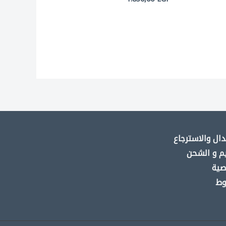
ال والاسترجاع
م و الشحن
صية
وط