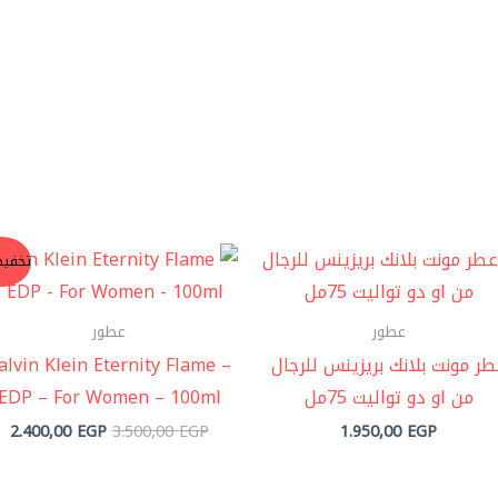
السعر
ال
تخفيض
الأصلي
ال
هو:
هو
GP.
3.500,00 EGP.
عطور
عطور
ر مونت بلانك بريزينس للرجال
alvin Klein Eternity Flame –
من او دو تواليت 75مل
EDP – For Women – 100ml
2.400,00
EGP
3.500,00
EGP
1.950,00
EGP