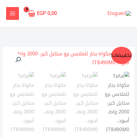
خطي
لى
EGP
0,00
لمحتوى
السعر
السعر
تخفيضات!
الأصلي
الحالي
هو:
هو:
7.999,00 EGP.
8.800,00 EGP.