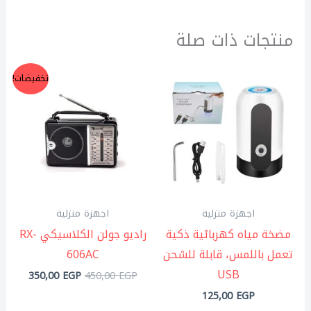
منتجات ذات صلة
السعر
السعر
تخفيضات!
الأصلي
الحالي
هو:
هو:
350,00 EGP.
450,00 EGP.
اجهزة منزلية
اجهزة منزلية
مضخة مياه كهربائية ذكية
راديو جولن الكلاسيكي RX-
تعمل باللمس، قابلة للشحن
606AC
USB
350,00
EGP
450,00
EGP
125,00
EGP