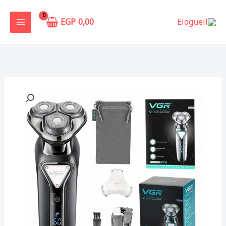
خطي
لى
EGP
0,00
لمحتوى