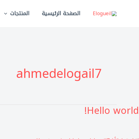
خطي
لى
الصفحة الرئيسية
المنتجات
لمحتوى
ahmedelogail7
Hello world!
Hell
world