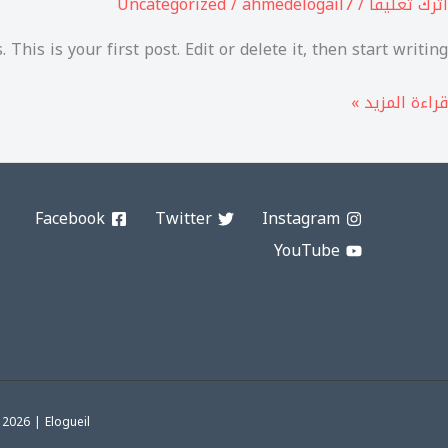
اترك تعليقاً
/
ahmedelogail7
/
Uncategorized
his is your first post. Edit or delete it, then start writing!
قراءة المزيد »
Facebook
Twitter
Instagram
YouTube
2026 | Elogueil