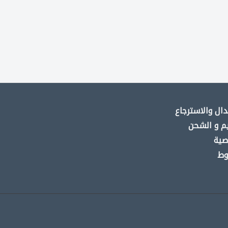
ال والاسترجاع
م و الشحن
صية
وط