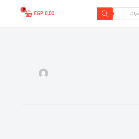
EGP
0,00