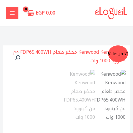
خطي
لى
EGP
0,00
لمحتوى
كمية
السعر
السعر
تخفيضات!
Kenwood
الأصلي
الحالي
Kenwood
محضر
هو:
هو:
طعام
7.099,00 EGP.
7.800,00 EGP.
FDP65.400WH
من
كينوود
1000
وات