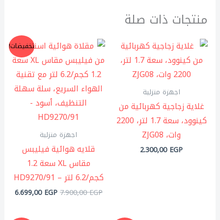
منتجات ذات صلة
السعر
السعر
تخفيضات!
الأصلي
الحال
هو:
هو:
,00 EGP.
7.900,00 EGP.
اجهزة منزلية
غلاية زجاجية كهربائية من
كينوود، سعة 1.7 لتر، 2200
وات، ZJG08
اجهزة منزلية
قلايه هوائية فيليبس
2.300,00
EGP
مقاس XL سعة 1.2
كجم/6.2 لتر – HD9270/91
6.699,00
EGP
7.900,00
EGP