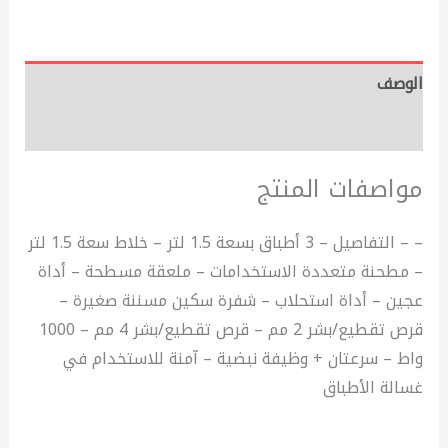
الوصف
مراجعات (0)
مواصفات المنتج
– – التفاصيل – 3 أطباق بسعة 1.5 لتر – خلاط سعة 1.5 لتر
– مطحنة متعددة الاستخدامات – ملعقة مسطحة – أداة
عجين – أداة استحلاب – شفرة سكين مسننة صغيرة –
قرص تقطيع/بشر 2 مم – قرص تقطيع/بشر 4 مم – 1000
واط – سرعتان + وظيفة نبضية – آمنة للاستخدام في
غسالة الأطباق