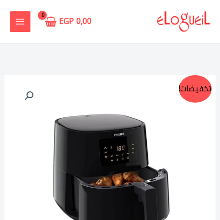
خطي
لى
EGP
0,00
لمحتوى
كمية
السعر
السعر
تخفيضات!
قلايه
الأصلي
الحالي
هوائية
فيليبس
هو:
هو:
مقاس
6.699,00 EGP.
7.900,00 EGP.
XL
سعة
1.2
كجم/6.2
لتر