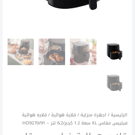
-
HD9270/91
الرئيسية
/
اجهزة منزلية
/
قلاية هوائية
/ قلايه هوائية
فيليبس مقاس XL سعة 1.2 كجم/6.2 لتر – HD9270/91