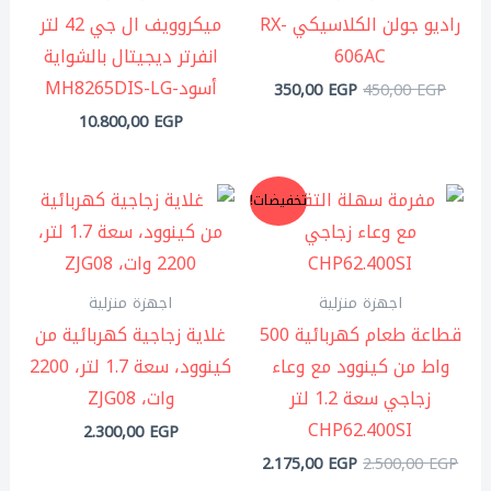
راديو جولن الكلاسيكي RX-
ميكروويف ال جي 42 لتر
606AC
انفرتر ديجيتال بالشواية
أسود-MH8265DIS-LG
350,00
EGP
450,00
EGP
10.800,00
EGP
السعر
السعر
تخفيضات!
الأصلي
الحالي
هو:
هو:
2.175,00 EGP.
2.500,00 EGP.
اجهزة منزلية
اجهزة منزلية
قطاعة طعام كهربائية 500
غلاية زجاجية كهربائية من
واط من كينوود مع وعاء
كينوود، سعة 1.7 لتر، 2200
زجاجي سعة 1.2 لتر
وات، ZJG08
CHP62.400SI
2.300,00
EGP
2.175,00
EGP
2.500,00
EGP